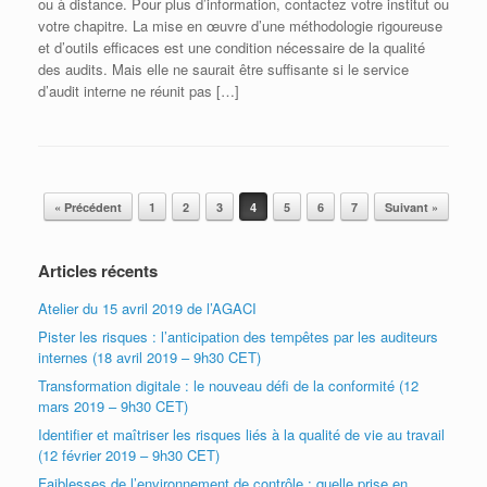
ou à distance. Pour plus d’information, contactez votre institut ou
votre chapitre. La mise en œuvre d’une méthodologie rigoureuse
et d’outils efficaces est une condition nécessaire de la qualité
des audits. Mais elle ne saurait être suffisante si le service
d’audit interne ne réunit pas […]
Post navigation
« Précédent
1
2
3
4
5
6
7
Suivant »
Articles récents
Atelier du 15 avril 2019 de l’AGACI
Pister les risques : l’anticipation des tempêtes par les auditeurs
internes (18 avril 2019 – 9h30 CET)
Transformation digitale : le nouveau défi de la conformité (12
mars 2019 – 9h30 CET)
Identifier et maîtriser les risques liés à la qualité de vie au travail
(12 février 2019 – 9h30 CET)
Faiblesses de l’environnement de contrôle : quelle prise en