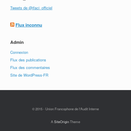
Tweets de @ifaci_officiel
Flux inconnu
Admin
Connexion
Flux des publications
Flux des commentaires
Site de WordPress-FR
© 2015 - Union Francophone de l'Audit Interne
A
SiteOrigin
Theme